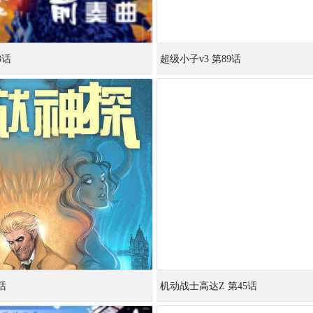
3话
超级小子v3 第89话
话
机动战士高达Z 第45话