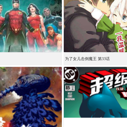
为了女儿击倒魔王 第33话