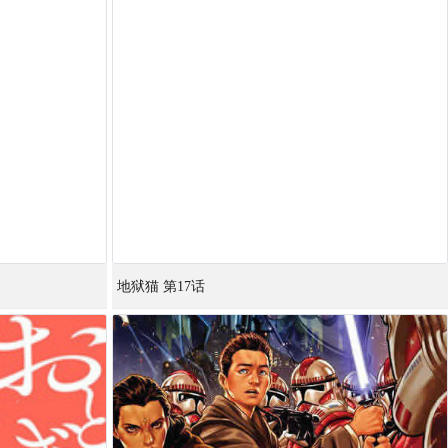
地狱猫 第17话