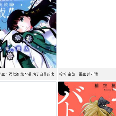
生：双七篇 第22话 为了自尊的比
哈莉·奎茵：重生 第75话