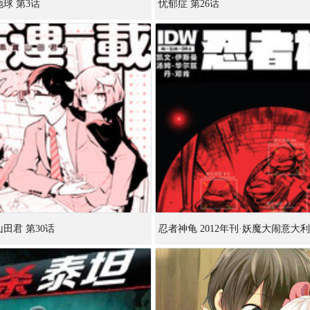
球 第3话
忧郁症 第26话
田君 第30话
忍者神龟 2012年刊·妖魔大闹意大利