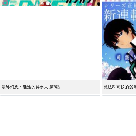
最终幻想：迷途的异乡人 第8话
魔法科高校的劣等
赛3