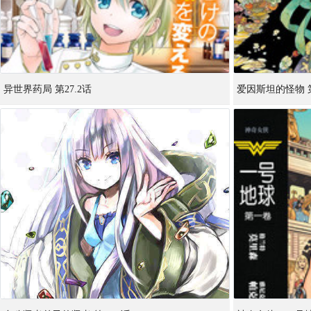
异世界药局 第27.2话
爱因斯坦的怪物 