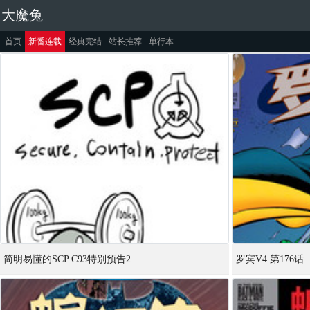
大魔兔
首页
新番连载
经典完结
站长推荐
单行本
简明易懂的SCP C93特别预告2
罗宾V4 第176话