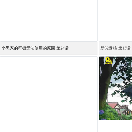
小黑家的壁橱无法使用的原因 第24话
新52暴狼 第13话