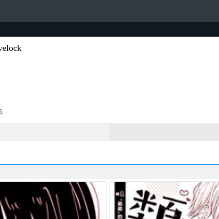
lock
5