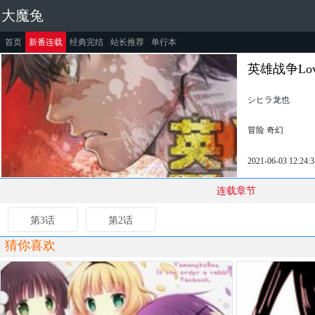
大魔兔
首页
新番连载
经典完结
站长推荐
单行本
英雄战争Love
シヒラ龙也
冒险 奇幻
2021-06-03 12:24:3
连载章节
第3话
第2话
猜你喜欢