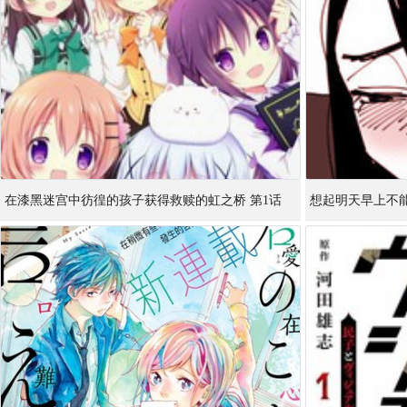
在漆黑迷宫中彷徨的孩子获得救赎的虹之桥 第1话
想起明天早上不
的女孩的故事 第