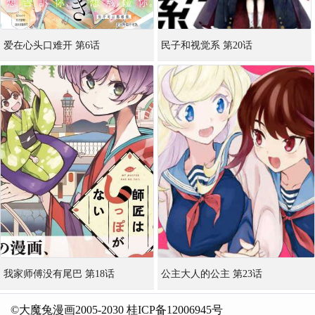
爱在心头口难开 第6话
民子和视觉系 第20话
我家师傅没有尾巴 第18话
公主大人的公主 第23话
©大魔兔漫画2005-2030 桂ICP备12006945号