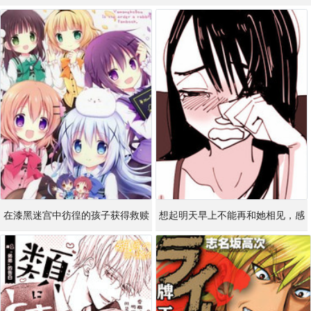
在漆黑迷宫中彷徨的孩子获得救赎
想起明天早上不能再和她相见，感
的虹之桥 第1话
到无比寂寞而哭泣的女孩的故事 第
1话